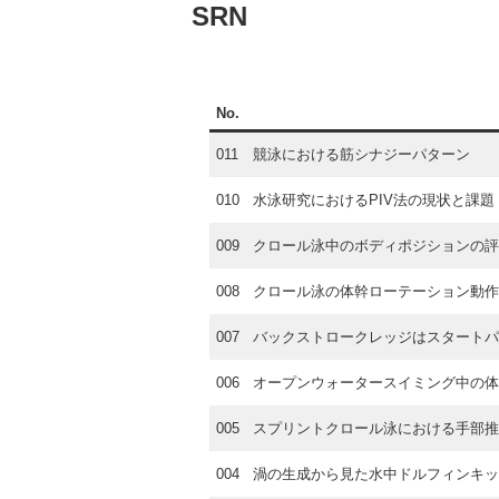
SRN
No.
011
競泳における筋シナジーパターン
010
水泳研究におけるPIV法の現状と課題
009
クロール泳中のボディポジションの評
008
クロール泳の体幹ローテーション動作
007
バックストロークレッジはスタートパ
006
オープンウォータースイミング中の体
005
スプリントクロール泳における手部推
004
渦の生成から見た水中ドルフィンキッ