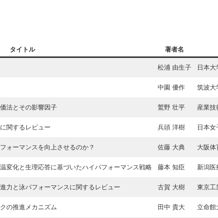
タイトル
著者名
松浦 由生子
日本大
中園 優作
筑波大
価法とその影響因子
鷲野 壮平
産業技
に関するレビュー
兵頭 洋樹
日本女
フォーマンスを向上させるのか？
佐藤 大典
大阪体
温変化と生理応答に基づいたハイパフォーマンス戦略
藤本 知臣
新潟医
進力と泳パフォーマンスに関するレビュー
古賀 大樹
東京工
クの推進メカニズム
田中 貴大
立命館