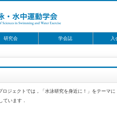
研究会
学会誌
入
rch Note) プロジェクトでは，「水泳研究を身近に！」を
しています．