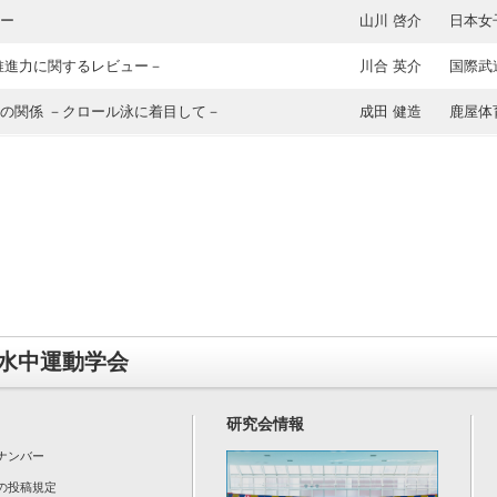
ー
山川 啓介
日本女
推進力に関するレビュー－
川合 英介
国際武
の関係 －クロール泳に着⽬して－
成田 健造
鹿屋体
水中運動学会
研究会情報
ナンバー
の投稿規定