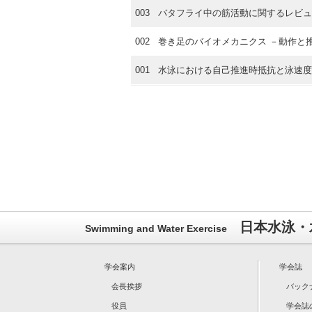
003
バタフライ中の筋活動に関するレビュ
002
巻き足のバイオメカニクス －動作と
001
⽔泳における⾃⼰推進時抵抗と泳速度
日本水泳・
Swimming and Water Exercise
学会案内
学会誌
会長挨拶
バック
役員
学会誌