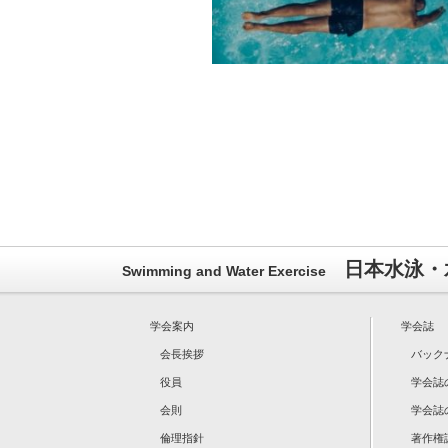
日本水泳・
Swimming and Water Exercise
学会案内
学会誌
会長挨拶
バック
役員
学会誌
会則
学会誌
倫理指針
著作権