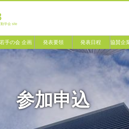
3
動学会 site
若手の会 企画
発表要領
発表日程
協賛企
参加申込