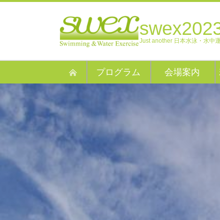
swex202
Just another 日本水泳・水中運
プログラム
会場案内